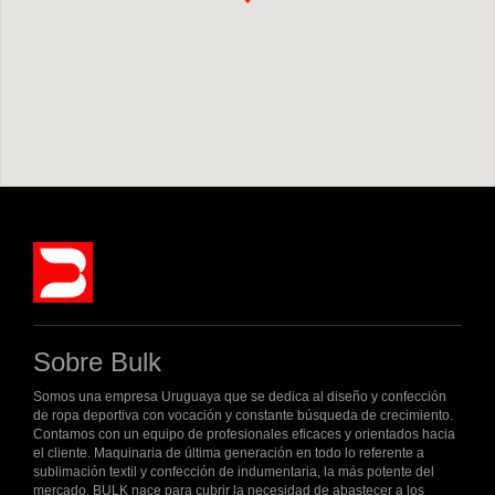
Sobre Bulk
Somos una empresa Uruguaya que se dedica al diseño y confección
de ropa deportiva con vocación y constante búsqueda de crecimiento.
Contamos con un equipo de profesionales eficaces y orientados hacia
el cliente. Maquinaria de última generación en todo lo referente a
sublimación textil y confección de indumentaria, la más potente del
mercado. BULK nace para cubrir la necesidad de abastecer a los