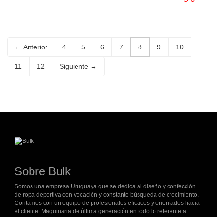
← Anterior
4
5
6
7
8
9
10
11
12
Siguiente →
Sobre Bulk
Somos una empresa Uruguaya que se dedica al diseño y confección
de ropa deportiva con vocación y constante búsqueda de crecimiento.
Contamos con un equipo de profesionales eficaces y orientados hacia
el cliente. Maquinaria de última generación en todo lo referente a