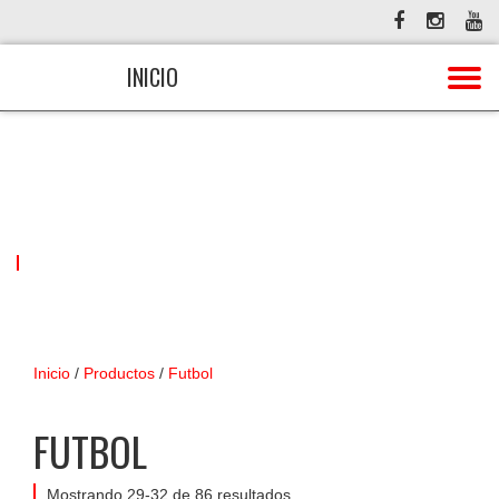
INICIO
PRODUCTOS
Todos los productos deportivos en BULK.
Inicio
/
Productos
/
Futbol
FUTBOL
Mostrando 29-32 de 86 resultados.