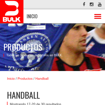
INICIO
PRODUCTOS
Todos los productos deportivos en BULK.
Inicio
/
Productos
/
Handball
HANDBALL
Mostrando 17-20 de 30 resultados.