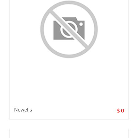
Newells
$ 0