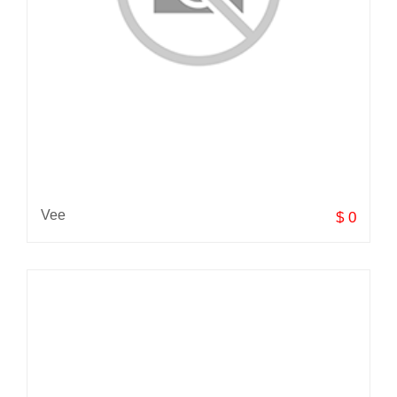
Vee
$ 0