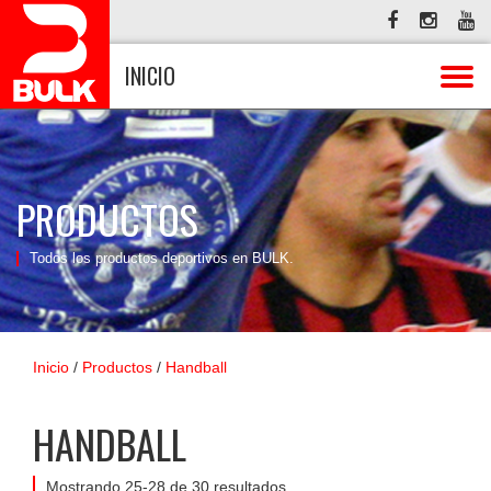
INICIO
PRODUCTOS
Todos los productos deportivos en BULK.
Inicio
/
Productos
/
Handball
HANDBALL
Mostrando 25-28 de 30 resultados.