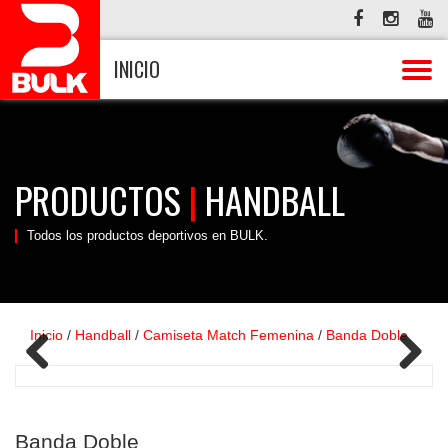
INICIO
PRODUCTOS
|
HANDBALL
Todos los productos deportivos en BULK.
Inicio
/
Handball
/
Camiseta Match Femenina
/
Banda Doble
Banda Doble